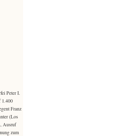
ei Peter I.
f 1.400
Regent Franz
unter (Los
, Ausruf
rönung zum