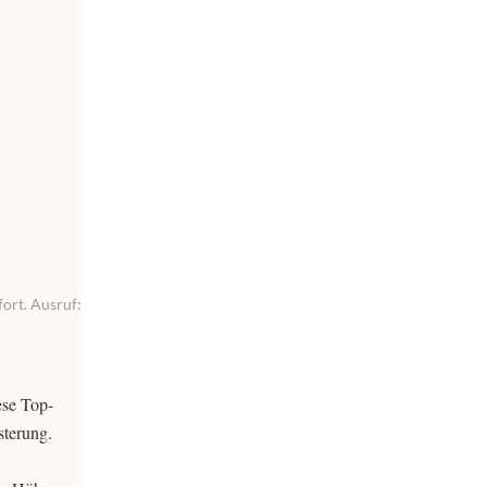
ort. Ausruf:
ese Top-
sterung.