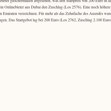
nbieter gleichermaßen abgesehen, was den Startpreis von 200 Euro in 
h ein Onlinebieter aus Dubai den Zuschlag (Los 2576). Eine noch höhere
n Emiraten verzeichnen. Für mehr als das Zehnfache des Ausrufes wur
gen. Das Startgebot lag bei 200 Euro (Los 2762, Zuschlag 2.100 Euro