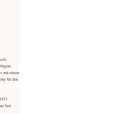
tsch-
iebigem
es mit einem
ing für den
 1923
ro fast