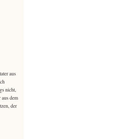
ater aus
ich
gs nicht,
r aus dem
tzen, der