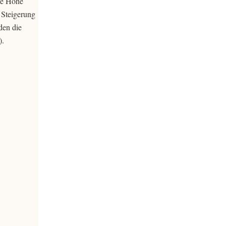
die Höhe
 Steigerung
den die
).