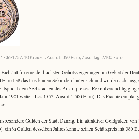
, 1736-1757. 10 Kreuzer. Ausruf: 350 Euro, Zuschlag: 2.100 Euro.
s Eichstätt für eine der höchsten Gebotssteigerungen im Gebiet der Deu
 Euro ließ das Los binnen Sekunden hinter sich und wurde nach ausg
entspricht dem Sechsfachen des Ausrufpreises. Rekordverdächtig ging 
ahr 1901 weiter (Los 1557, Ausruf 1.500 Euro). Das Prachtexemplar g
er.
nsbesondere Gulden der Stadt Danzig. Ein attraktiver Goldgulden von
, ein ½ Gulden desselben Jahres konnte seinen Schätzpreis mit 380 Eu