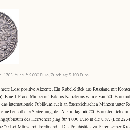
el 1705. Ausruf: 5.000 Euro, Zuschlag: 5.400 Euro.
rere Lose positive Akzente. Ein Rubel-Stück aus Russland mit Konterf
o). Eine 1-Franc-Münze mit Bildnis Napoléons wurde von 500 Euro au
ich das internationale Publikum auch an österreichischen Münzen unter 
 eine beachtliche Steigerung, der Ausruf lag mit 200 Euro deutlich dar
ngsjubiläum des Herrschers ging für 4.000 Euro in die USA (Los 2234
ine 20-Lei-Münze mit Ferdinand I. Das Prachtstück zu Ehren seiner K