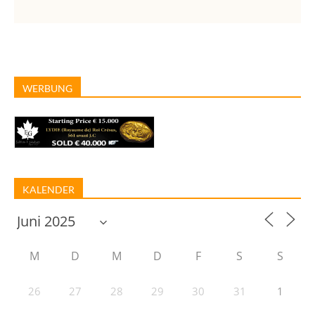
WERBUNG
KALENDER
M
D
M
D
F
S
S
26
27
28
29
30
31
1