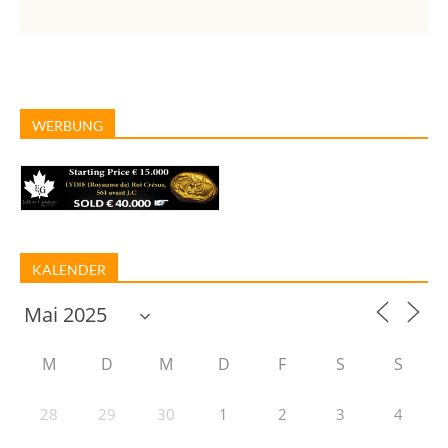
WERBUNG
KALENDER
M
D
M
D
F
S
S
28
29
30
1
2
3
4