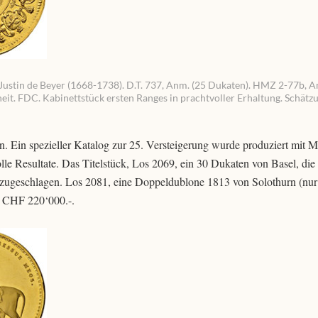
 Justin de Beyer (1668-1738). D.T. 737, Anm. (25 Dukaten). HMZ 2-77b, A
nheit. FDC. Kabinettstück ersten Ranges in prachtvoller Erhaltung. Schätz
ten. Ein spezieller Katalog zur 25. Versteigerung wurde produziert mit M
e Resultate. Das Titelstück, Los 2069, ein 30 Dukaten von Basel, die 
geschlagen. Los 2081, eine Doppeldublone 1813 von Solothurn (nur
te CHF 220‘000.-.