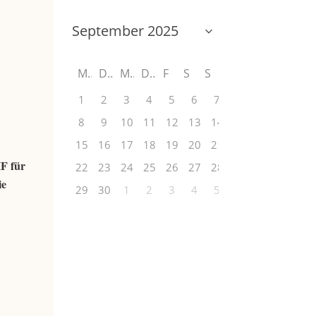
M
D
M
D
F
S
S
1
2
3
4
5
6
7
8
9
10
11
12
13
14
15
16
17
18
19
20
21
HF für
22
23
24
25
26
27
28
ie
29
30
1
2
3
4
5