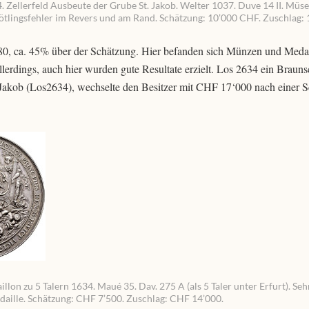
. Zellerfeld Ausbeute der Grube St. Jakob. Welter 1037. Duve 14 II. Müse
hrötlingsfehler im Revers und am Rand. Schätzung: 10’000 CHF. Zuschlag:
0, ca. 45% über der Schätzung. Hier befanden sich Münzen und Medai
lerdings, auch hier wurden gute Resultate erzielt. Los 2634 ein Braun
 Jakob (Los2634), wechselte den Besitzer mit CHF 17‘000 nach einer 
lon zu 5 Talern 1634. Maué 35. Dav. 275 A (als 5 Taler unter Erfurt). Sehr
daille. Schätzung: CHF 7’500. Zuschlag: CHF 14’000.