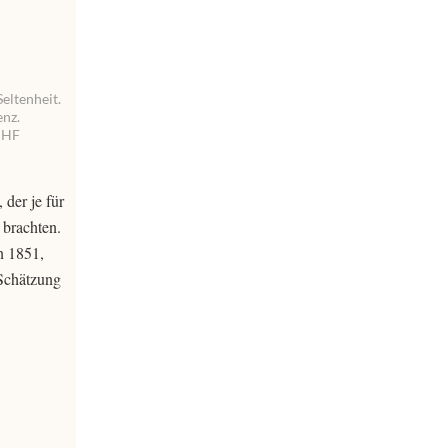
eltenheit.
enz.
 CHF
 der je für
 brachten.
n 1851,
 Schätzung