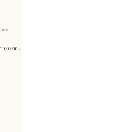
plare
 100‘000.-