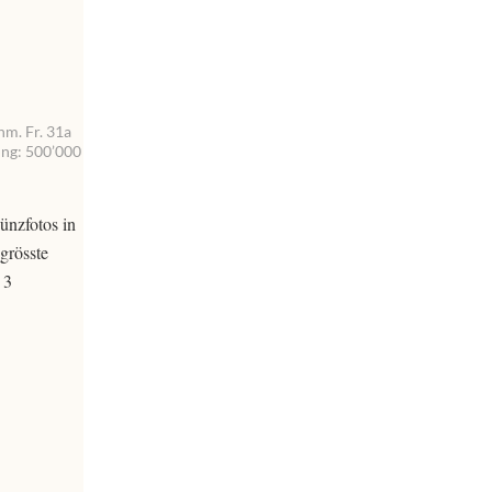
nm. Fr. 31a
ung: 500’000
ünzfotos in
grösste
 3