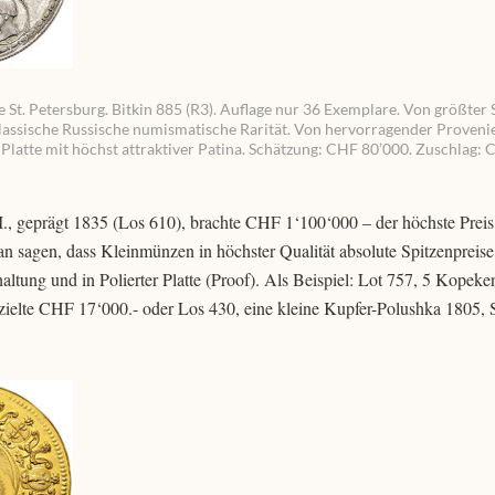
 St. Petersburg. Bitkin 885 (R3). Auflage nur 36 Exemplare. Von größter S
 klassische Russische numismatische Rarität. Von hervorragender Proveni
 Platte mit höchst attraktiver Patina. Schätzung: CHF 80’000. Zuschlag:
I., geprägt 1835 (Los 610), brachte CHF 1‘100‘000 – der höchste Preis,
 sagen, dass Kleinmünzen in höchster Qualität absolute Spitzenpreise
ltung und in Polierter Platte (Proof). Als Beispiel: Lot 757, 5 Kopeke
zielte CHF 17‘000.- oder Los 430, eine kleine Kupfer-Polushka 1805,