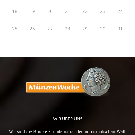
18
19
20
21
22
23
24
25
26
27
28
29
30
31
WIR ÜBER UNS
Wir sind die Brücke zur internationalen numismatischen Welt.