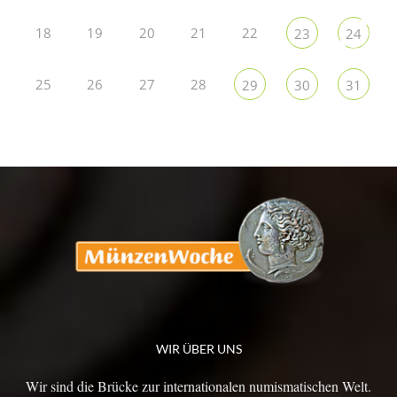
18
19
20
21
22
23
24
25
26
27
28
29
30
31
WIR ÜBER UNS
Wir sind die Brücke zur internationalen numismatischen Welt.