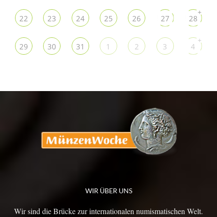
+
22
23
24
25
26
27
28
+
29
30
31
1
2
3
4
WIR ÜBER UNS
Wir sind die Brücke zur internationalen numismatischen Welt.