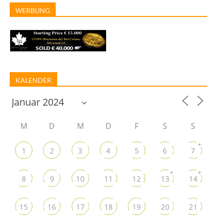
WERBUNG
KALENDER
M
D
M
D
F
S
S
+
1
2
3
4
5
6
7
+
+
8
9
10
11
12
13
14
15
16
17
18
19
20
21