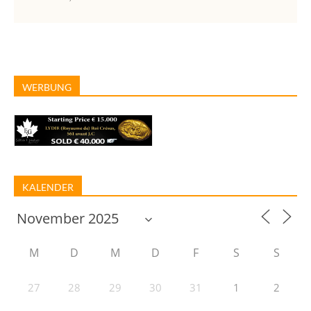
WERBUNG
KALENDER
M
D
M
D
F
S
S
27
28
29
30
31
1
2