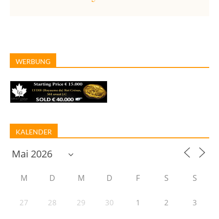
WERBUNG
KALENDER
M
D
M
D
F
S
S
27
28
29
30
1
2
3