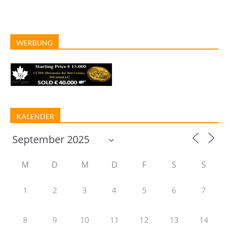
WERBUNG
KALENDER
M
D
M
D
F
S
S
1
2
3
4
5
6
7
8
9
10
11
12
13
14