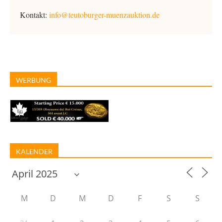
Kontakt:
info@teutoburger-muenzauktion.de
WERBUNG
KALENDER
M
D
M
D
F
S
S