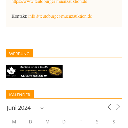
https://www.teutoburger-muenzauktion.de
Kontakt:
info@teutoburger-muenzauktion.de
WERBUNG
KALENDER
M
D
M
D
F
S
S