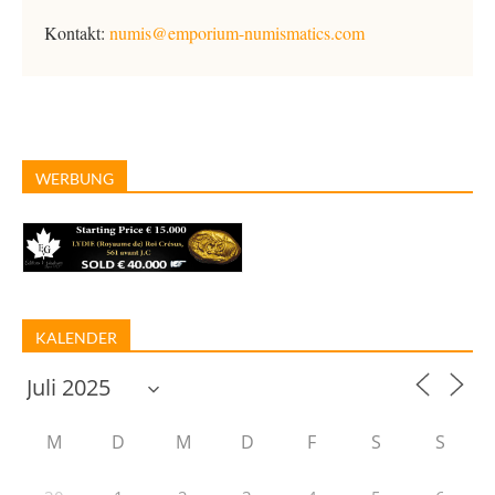
Kontakt:
numis@emporium-numismatics.com
WERBUNG
KALENDER
M
D
M
D
F
S
S