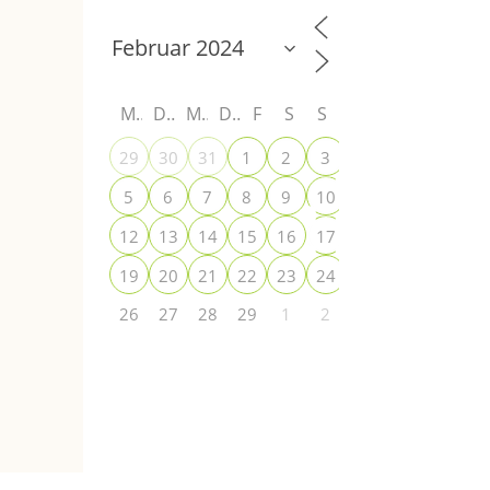
M
D
M
D
F
S
S
+
29
30
31
1
2
3
4
+
5
6
7
8
9
10
11
+
12
13
14
15
16
17
18
19
20
21
22
23
24
25
26
27
28
29
1
2
3