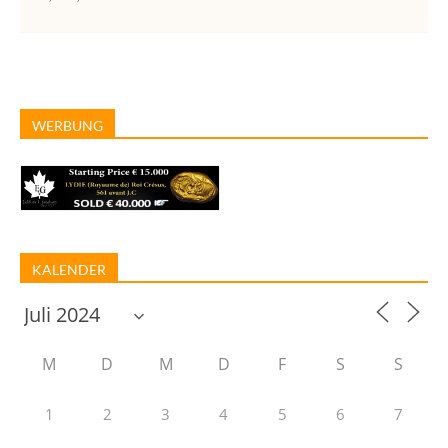
WERBUNG
KALENDER
M
D
M
D
F
S
S
1
2
3
4
5
6
7