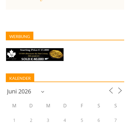
WERBUNG
KALENDER
M
D
M
D
F
S
S
1
2
3
4
5
6
7