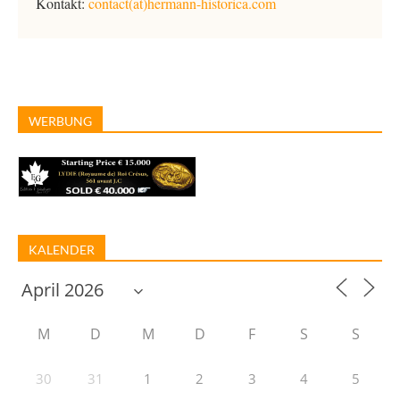
Kontakt:
contact(at)hermann-historica.com
WERBUNG
KALENDER
M
D
M
D
F
S
S
30
31
1
2
3
4
5