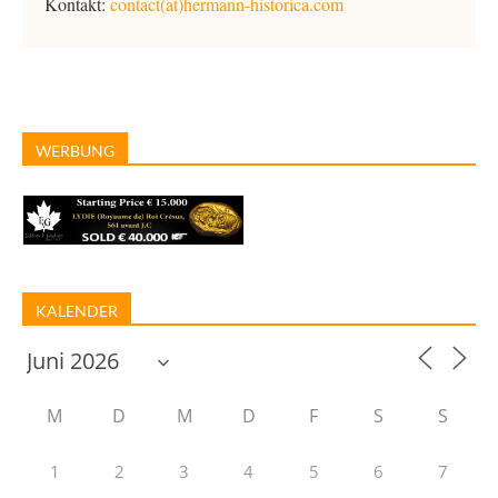
Kontakt:
contact(at)hermann-historica.com
WERBUNG
KALENDER
M
D
M
D
F
S
S
1
2
3
4
5
6
7