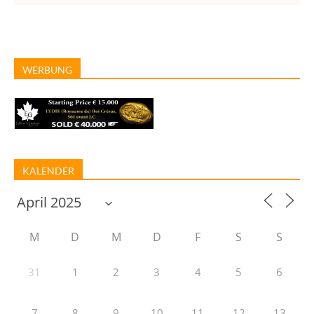
WERBUNG
KALENDER
M
D
M
D
F
S
S
31
1
2
3
4
5
6
7
8
9
10
11
12
13