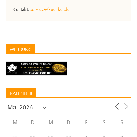
Kontakt:
service@kuenker.de
WERBUNG
KALENDER
M
D
M
D
F
S
S