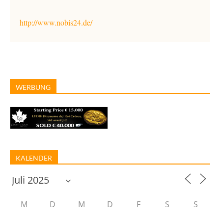
http://www.nobis24.de/
WERBUNG
KALENDER
M
D
M
D
F
S
S