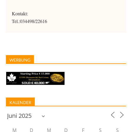
Kontakt:
Tel.:034498/22616
WERBUNG
KALENDER
M
D
M
D
F
S
S