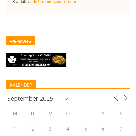
Kontakt:
info@muenzzentrum.de
WERBUNG
KALENDER
M
D
M
D
F
S
S
1
2
3
4
5
6
7