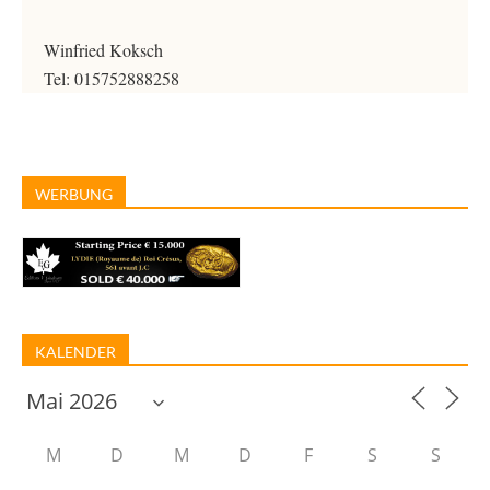
Winfried Koksch
Tel: 015752888258
WERBUNG
KALENDER
M
D
M
D
F
S
S