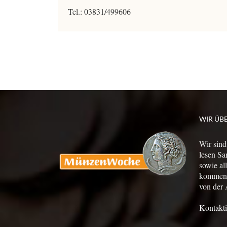
Tel.: 03831/499606
WIR ÜB
Wir sind
lesen Sa
sowie al
kommen a
von der 
Kontakti