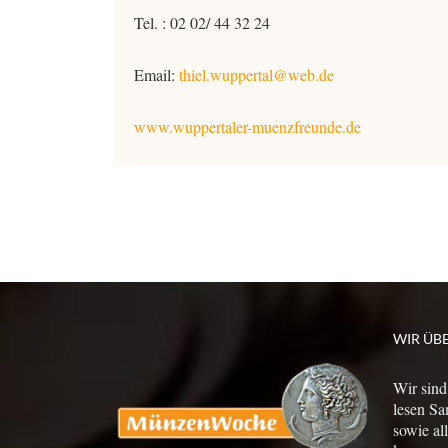
Tel. : 02 02/ 44 32 24
Email:
thiel.wuppertal@web.de
www.wuppertaler-muenzfreunde.de
WIR ÜB
Wir sind
lesen Sa
sowie al