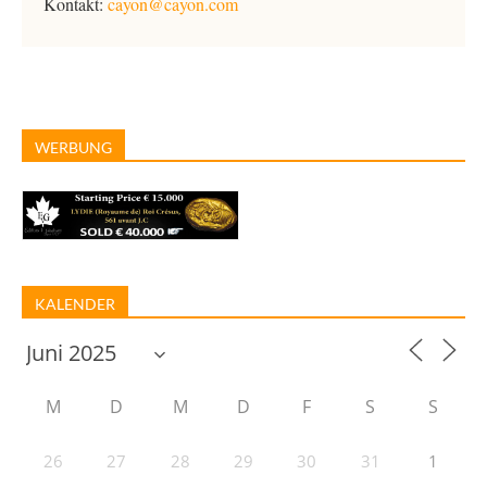
Kontakt:
cayon@cayon.com
WERBUNG
KALENDER
M
D
M
D
F
S
S
26
27
28
29
30
31
1