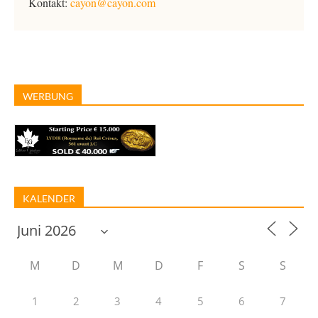
Kontakt:
cayon@cayon.com
WERBUNG
KALENDER
M
D
M
D
F
S
S
1
2
3
4
5
6
7