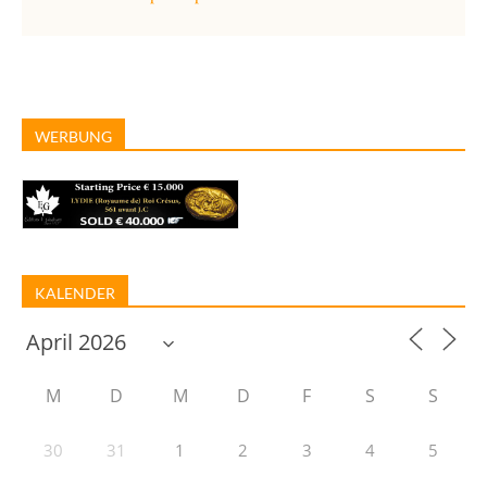
WERBUNG
KALENDER
M
D
M
D
F
S
S
30
31
1
2
3
4
5