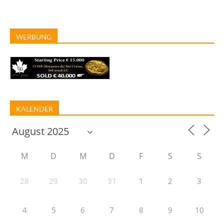
WERBUNG
KALENDER
M
D
M
D
F
S
S
28
29
30
31
1
2
3
4
5
6
7
8
9
10