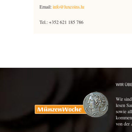
Email:
info@luxcoins.lu
Tel.: +352 621 185 786
WIR ÜB
Wir sind
lesen Sa
sowie al
kommen a
von der 