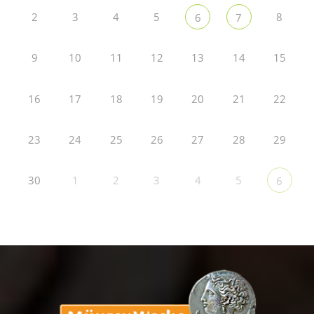
2
3
4
5
8
6
7
9
10
11
12
13
14
15
16
17
18
19
20
21
22
23
24
25
26
27
28
29
30
1
2
3
4
5
6