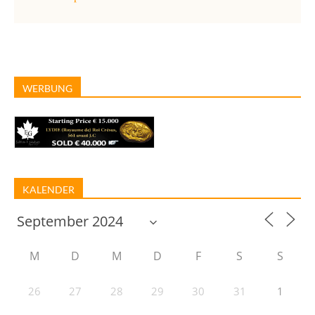
WERBUNG
KALENDER
M
D
M
D
F
S
S
26
27
28
29
30
31
1