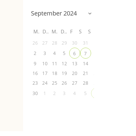
M
D
M
D
F
S
S
26
27
28
29
30
31
1
2
3
4
5
8
6
7
9
10
11
12
13
14
15
16
17
18
19
20
21
22
23
24
25
26
27
28
29
30
1
2
3
4
5
6