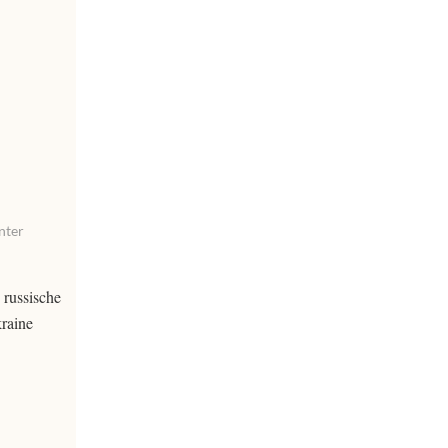
nter
 russische
kraine