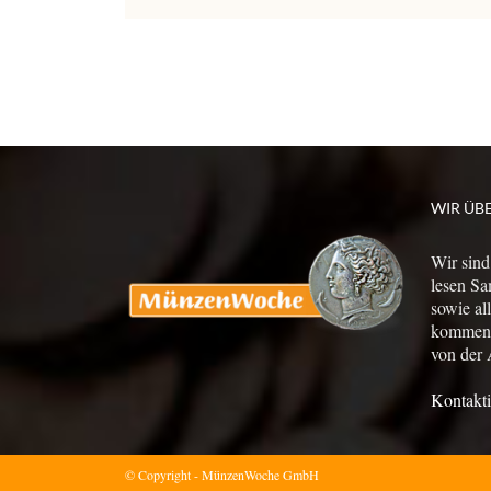
WIR ÜB
Wir sind
lesen Sa
sowie al
kommen a
von der 
Kontakti
© Copyright - MünzenWoche GmbH