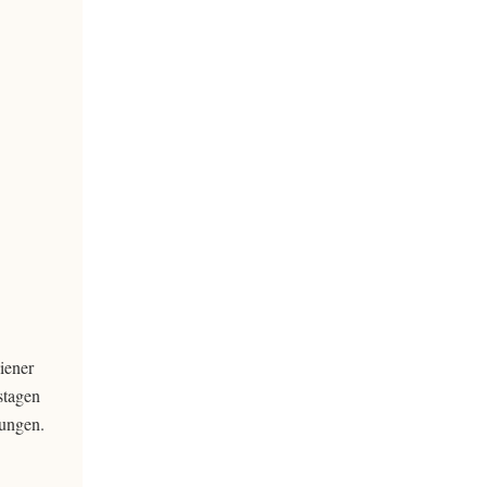
iener
stagen
tungen.