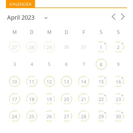
KALENDER
M
D
M
D
F
S
S
+
+
30
31
27
28
29
1
2
3
4
5
6
7
9
8
+
+
10
11
12
13
14
15
16
+
+
17
18
19
20
21
22
23
+
+
24
25
26
27
28
29
30