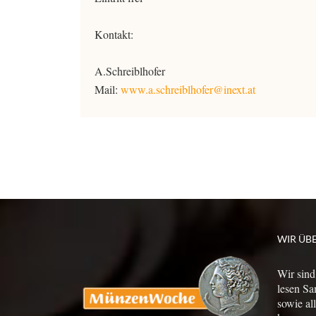
Kontakt:
A.Schreiblhofer
Mail:
www.a.schreiblhofer@inext.at
WIR ÜB
Wir sind
lesen Sa
sowie al