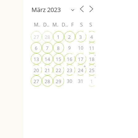
M
D
M
D
F
S
S
+
27
28
1
2
3
4
5
+
9
10
6
7
8
11
12
+
+
13
14
15
16
17
18
19
+
+
+
20
21
22
23
24
25
26
+
+
30
31
27
28
29
1
2