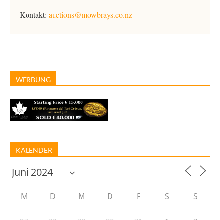
Kontakt:
auctions@mowbrays.co.nz
WERBUNG
KALENDER
M
D
M
D
F
S
S