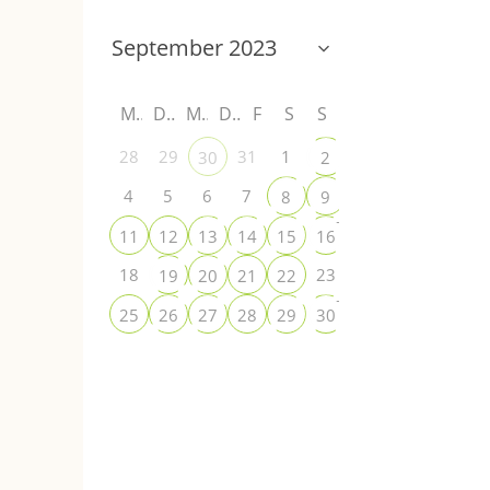
M
D
M
D
F
S
S
28
29
31
1
30
2
3
+
4
5
6
7
8
9
10
+
+
11
12
13
14
15
16
17
+
18
23
19
20
21
22
24
+
+
25
26
27
28
29
30
1