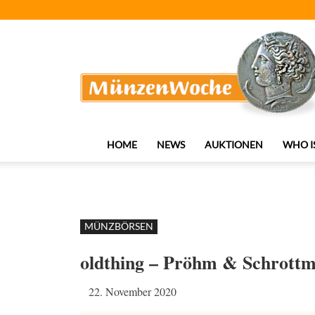
MünzenWoche
HOME
NEWS
AUKTIONEN
WHO I
MÜNZBÖRSEN
oldthing – Pröhm & Schrottm
22. November 2020