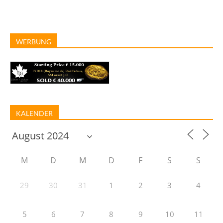
WERBUNG
KALENDER
M
D
M
D
F
S
S
29
30
31
1
2
3
4
5
6
7
8
9
10
11