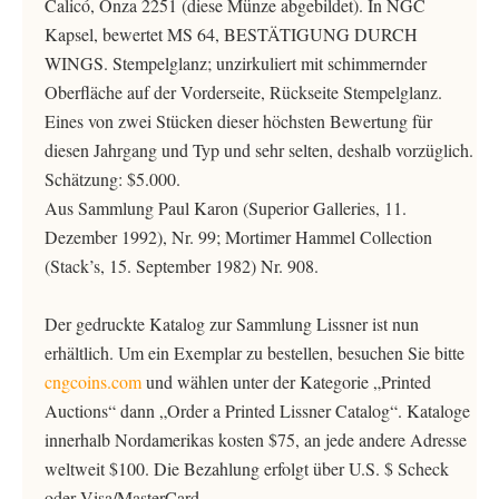
Calicó, Onza 2251 (diese Münze abgebildet). In NGC
Kapsel, bewertet MS 64, BESTÄTIGUNG DURCH
WINGS. Stempelglanz; unzirkuliert mit schimmernder
Oberfläche auf der Vorderseite, Rückseite Stempelglanz.
Eines von zwei Stücken dieser höchsten Bewertung für
diesen Jahrgang und Typ und sehr selten, deshalb vorzüglich.
Schätzung: $5.000.
Aus Sammlung Paul Karon (Superior Galleries, 11.
Dezember 1992), Nr. 99; Mortimer Hammel Collection
(Stack’s, 15. September 1982) Nr. 908.
Der gedruckte Katalog zur Sammlung Lissner ist nun
erhältlich. Um ein Exemplar zu bestellen, besuchen Sie bitte
cngcoins.com
und wählen unter der Kategorie „Printed
Auctions“ dann „Order a Printed Lissner Catalog“. Kataloge
innerhalb Nordamerikas kosten $75, an jede andere Adresse
weltweit $100. Die Bezahlung erfolgt über U.S. $ Scheck
oder Visa/MasterCard.