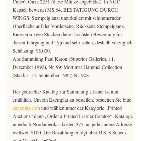
Calicó, Onza 2251 (diese Münze abgebildet). In NGC
Kapsel, bewertet MS 64, BESTÄTIGUNG DURCH
WINGS. Stempelglanz; unzirkuliert mit schimmernder
Oberfläche auf der Vorderseite, Rückseite Stempelglanz.
Eines von zwei Stücken dieser höchsten Bewertung für
diesen Jahrgang und Typ und sehr selten, deshalb vorzüglich.
Schätzung: $5.000.
Aus Sammlung Paul Karon (Superior Galleries, 11.
Dezember 1992), Nr. 99; Mortimer Hammel Collection
(Stack’s, 15. September 1982) Nr. 908.
Der gedruckte Katalog zur Sammlung Lissner ist nun
erhältlich. Um ein Exemplar zu bestellen, besuchen Sie bitte
cngcoins.com
und wählen unter der Kategorie „Printed
Auctions“ dann „Order a Printed Lissner Catalog“. Kataloge
innerhalb Nordamerikas kosten $75, an jede andere Adresse
weltweit $100. Die Bezahlung erfolgt über U.S. $ Scheck
oder Visa/MasterCard.