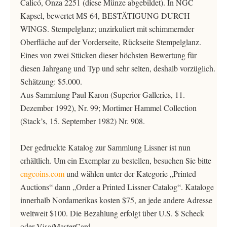
Calicó, Onza 2251 (diese Münze abgebildet). In NGC
Kapsel, bewertet MS 64, BESTÄTIGUNG DURCH
WINGS. Stempelglanz; unzirkuliert mit schimmernder
Oberfläche auf der Vorderseite, Rückseite Stempelglanz.
Eines von zwei Stücken dieser höchsten Bewertung für
diesen Jahrgang und Typ und sehr selten, deshalb vorzüglich.
Schätzung: $5.000.
Aus Sammlung Paul Karon (Superior Galleries, 11.
Dezember 1992), Nr. 99; Mortimer Hammel Collection
(Stack’s, 15. September 1982) Nr. 908.
Der gedruckte Katalog zur Sammlung Lissner ist nun
erhältlich. Um ein Exemplar zu bestellen, besuchen Sie bitte
cngcoins.com
und wählen unter der Kategorie „Printed
Auctions“ dann „Order a Printed Lissner Catalog“. Kataloge
innerhalb Nordamerikas kosten $75, an jede andere Adresse
weltweit $100. Die Bezahlung erfolgt über U.S. $ Scheck
oder Visa/MasterCard.