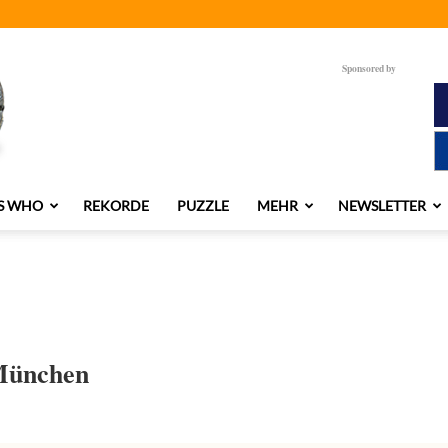
Sponsored by
S WHO
REKORDE
PUZZLE
MEHR
NEWSLETTER
-München