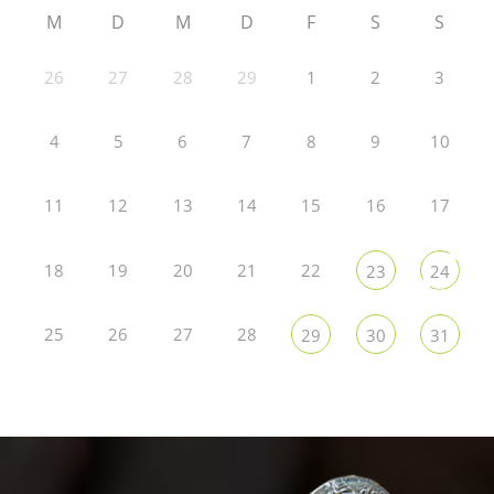
M
D
M
D
F
S
S
26
27
28
29
1
2
3
4
5
6
7
8
9
10
11
12
13
14
15
16
17
18
19
20
21
22
23
24
25
26
27
28
29
30
31