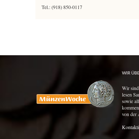
Tel.: (918) 850-0117
WIR ÜB
Wir sind
lesen Sa
sowie al
kommen a
von der 
Kontakti