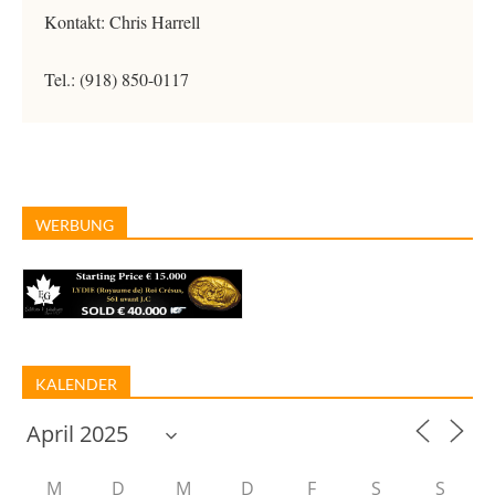
Kontakt: Chris Harrell
Tel.: (918) 850-0117
WERBUNG
KALENDER
M
D
M
D
F
S
S