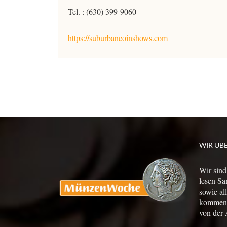
Tel. : (630) 399-9060
https://suburbancoinshows.com
WIR ÜB
Wir sind
lesen Sa
sowie al
kommen a
von der 