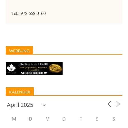
Tel.: 978 658 0160
WERBUNG
KALENDER
M
D
M
D
F
S
S