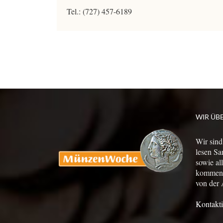
Tel.: (727) 457-6189
WIR ÜB
Wir sind
lesen Sa
sowie al
kommen a
von der 
Kontakti