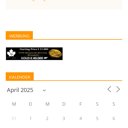
WERBUNG
KALENDER
M
D
M
D
F
S
S
31
1
2
3
4
5
6